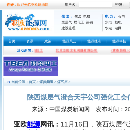
你好
，欢迎光临亚欧能源网
用户名：
密码：
煤 炭：
焦炭
电煤
电 力：
火电
煤层气
煤化工
运销
水电
核电
建设监理
农电
电网
首页
|
资讯
|
政策
|
能源风云
|
能源经济
|
能源科技
作 并现场题词勉励职工
滚动新闻：
北京泛能文化传媒有限公司
<青春防线>大
当前位置：
首页
>
煤炭频道
>
煤气层
>
陕西煤层气澄合天宇公司强化工会
来源：中国煤炭新闻网 发布时间：2015-11
亚欧
能源
网讯：
11月16日，陕西煤层