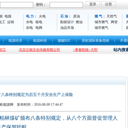
密码：
炭
电煤
电 力：
火电
石 油：
原油
燃 气：
天然气
化工
运销
水电
核电
勘探设计
燃油
城市燃气
网管
农电
电网
油品市场
城市燃气
|
能源经济
|
能源科技
|
旗舰B2C
|
亚欧国际装备指南
|
开通
北京泛能文化传媒有限公司
<青春防线>大型预防青少年犯罪话剧即将
站内搜
矿八条特别规定为后五个月安全生产上保险
能源网 发布时间：2016-08-09 17:44:47
司柏林煤矿颁布八条特别规定，从八个方面督促管理人
生产保驾护航。