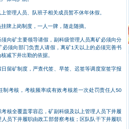
以上管理人员、队班子相关成员暂不休年休假。
员挂牌上岗制度，一人一牌，随走随摘。
必须向矿主要领导请假，副科级管理人员离矿必须向分
矿必须向部门负责人请假，离矿1天以上的必须完善书
为核减下井出勤的依据。
假日留矿制度，严查代签、早签、迟签等调度室签字报
任制考核，考核频率或有效考核差一次处罚责任人50
职考核全覆盖零容忍，矿副科级及以上管理人员下井履
理人员下井履职由政工部督察考核；区队队干下井履职