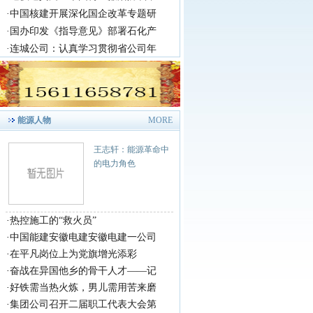
·
中国核建开展深化国企改革专题研
·
国办印发《指导意见》部署石化产
·
连城公司：认真学习贯彻省公司年
能源人物
MORE
王志轩：能源革命中
的电力角色
·
热控施工的“救火员”
·
中国能建安徽电建安徽电建一公司
·
在平凡岗位上为党旗增光添彩
·
奋战在异国他乡的骨干人才——记
·
好铁需当热火炼，男儿需用苦来磨
·
集团公司召开二届职工代表大会第