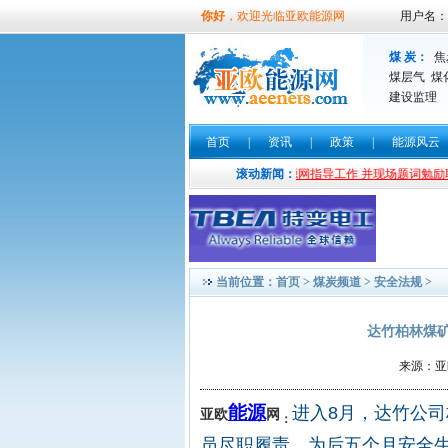
你好
，欢迎光临亚欧能源网
用户名：
煤 炭：
焦
煤层气
煤
建设监理
首页
|
资讯
|
政策
|
能源风云
—
书法界实力派书法家余制波光临亚欧能源网指导工作 并现场题词勉励职工
滚动新闻：
当前位置：
首页
>
煤炭频道
>
安全法规
>
达竹柏林煤
来源：亚欧
能源
进入8月，达竹公
亚欧
网
：
员尽职履责，为后五个月安全