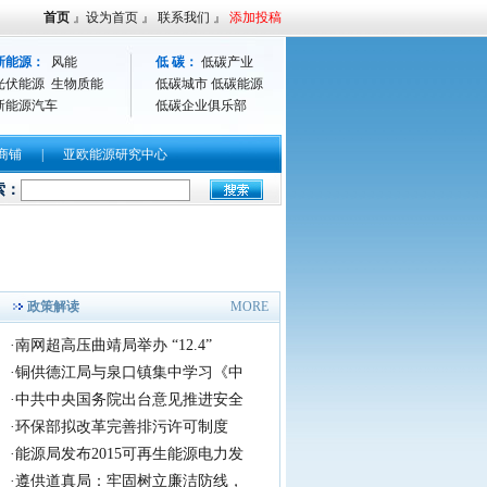
首页
』
设为首页
』
联系我们
』
添加投稿
新能源：
风能
低 碳：
低碳产业
光伏能源
生物质能
低碳城市
低碳能源
新能源汽车
低碳企业俱乐部
商铺
|
亚欧能源研究中心
拉开全国巡演序幕
索：
央视新闻：亚欧能源网承办福建好声音农业旅游观光园奠
政策解读
MORE
·
南网超高压曲靖局举办 “12.4”
·
铜供德江局与泉口镇集中学习《中
·
中共中央国务院出台意见推进安全
·
环保部拟改革完善排污许可制度
·
能源局发布2015可再生能源电力发
·
遵供道真局：牢固树立廉洁防线，