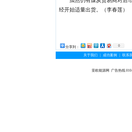
虽然仍有煤炭贸易商对后
经开始适量出货。（李春莲）
0
分享到：
关于我们
|
成功案例
|
联系
亚欧能源网 广告热线:010-6122