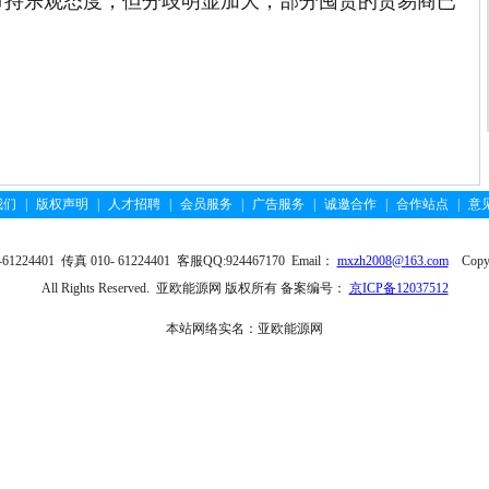
市持乐观态度，但分歧明显加大，部分囤货的贸易商已
我们
|
版权声明
|
人才招聘
|
会员服务
|
广告服务
|
诚邀合作
|
合作站点
|
意
4401 传真 010- 61224401 客服QQ:924467170 Email：
mxzh2008@163.com
Copyri
All Rights Reserved. 亚欧能源网 版权所有 备案编号：
京ICP备12037512
本站网络实名：亚欧能源网