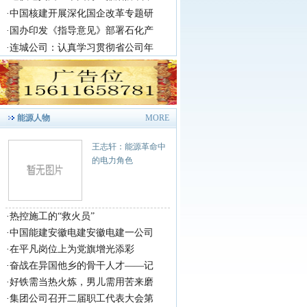
·
中国核建开展深化国企改革专题研
·
国办印发《指导意见》部署石化产
·
连城公司：认真学习贯彻省公司年
能源人物
MORE
王志轩：能源革命中
的电力角色
·
热控施工的“救火员”
·
中国能建安徽电建安徽电建一公司
·
在平凡岗位上为党旗增光添彩
·
奋战在异国他乡的骨干人才——记
·
好铁需当热火炼，男儿需用苦来磨
·
集团公司召开二届职工代表大会第