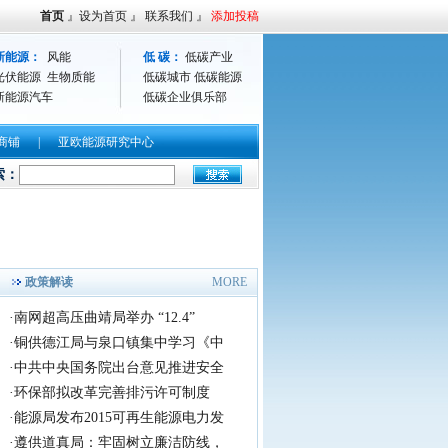
首页
』
设为首页
』
联系我们
』
添加投稿
新能源：
风能
低 碳：
低碳产业
光伏能源
生物质能
低碳城市
低碳能源
新能源汽车
低碳企业俱乐部
商铺
|
亚欧能源研究中心
并现场题词勉励职工
索：
北京泛能文化传媒有限公司
<青春防线>大型预防
政策解读
MORE
·
南网超高压曲靖局举办 “12.4”
·
铜供德江局与泉口镇集中学习《中
·
中共中央国务院出台意见推进安全
·
环保部拟改革完善排污许可制度
·
能源局发布2015可再生能源电力发
·
遵供道真局：牢固树立廉洁防线，