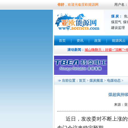
你好
，欢迎光临亚欧能源网
用户名：
煤 炭：
焦
煤层气
煤
建设监理
首页
|
资讯
|
政策
|
能源风云
四川宜宾石城山嗨翻天：好摄+“混帐”+电影+
滚动新闻：
当前位置：
首页
>
煤炭频道
>
电煤动态
>
煤超疯持续
来源：亚欧
近日，发改委对不断上涨的煤价
专门会议来稳定预期。