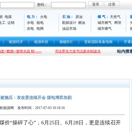
密码：
炭
电煤
电 力：
火电
石 油：
原油
燃 气：
天然气
化工
运销
水电
核电
勘探设计
燃油
城市燃气
网管
农电
电网
油品市场
城市燃气
|
能源经济
|
能源科技
|
旗舰B2C
|
亚欧国际装备指南
|
开通
酷跑+激情水战 耶——
书法界实力派书法家余制波光临亚欧能源网指导工作 
站内搜
被施压：发改委连续开会 煤电博弈加剧
能源网 发布时间：2017-07-03 10:18:16
“操碎了心”，6月25日、6月28日，更是连续召开