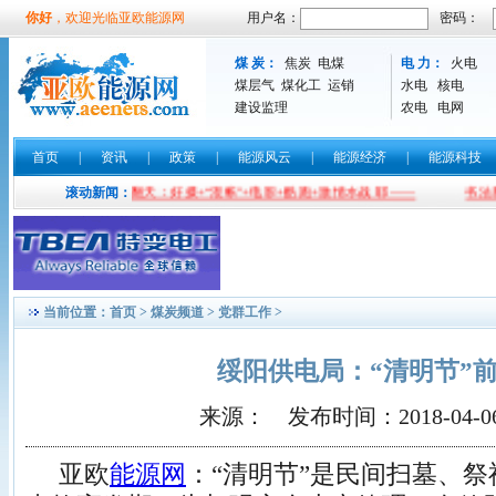
你好
，欢迎光临亚欧能源网
用户名：
密码：
煤 炭：
焦炭
电煤
电 力：
火电
煤层气
煤化工
运销
水电
核电
建设监理
农电
电网
首页
|
资讯
|
政策
|
能源风云
|
能源经济
|
能源科技
四川宜宾石城山嗨翻天：好摄+“混帐”+电影+酷跑+激情水战 耶——
滚动新闻：
书法界实
当前位置：
首页
>
煤炭频道
>
党群工作
>
绥阳供电局：“清明节”
来源： 发布时间：2018-04-06 1
亚欧
能源网
：
“清明节”是民间扫墓、