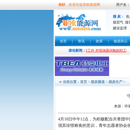
你好
，欢迎光临亚欧能源网
用户名：
煤 炭：
焦
煤层气
煤
建设监理
首页
|
资讯
|
政策
|
能源风云
书法界实力派书法家余制波光临亚欧能源网指导工作 并现场题词勉励职工
滚动新闻：
当前位置：
首页
>
煤炭频道
>
煤炭生产
>
来源：环测新
4月18日中午12点，为积极配合共青
强其珍惜粮食的意识，青年志愿者协会