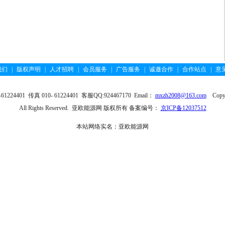
我们
|
版权声明
|
人才招聘
|
会员服务
|
广告服务
|
诚邀合作
|
合作站点
|
意
4401 传真 010- 61224401 客服QQ:924467170 Email：
mxzh2008@163.com
Copyri
All Rights Reserved. 亚欧能源网 版权所有 备案编号：
京ICP备12037512
本站网络实名：亚欧能源网