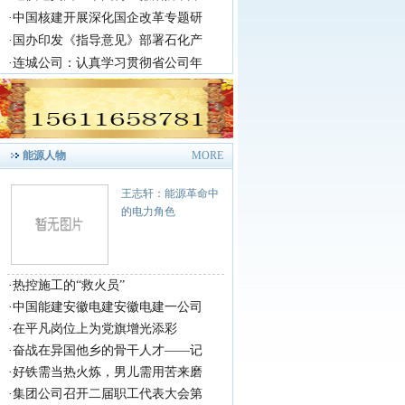
·
中国核建开展深化国企改革专题研
·
国办印发《指导意见》部署石化产
·
连城公司：认真学习贯彻省公司年
能源人物
MORE
王志轩：能源革命中
的电力角色
·
热控施工的“救火员”
·
中国能建安徽电建安徽电建一公司
·
在平凡岗位上为党旗增光添彩
·
奋战在异国他乡的骨干人才——记
·
好铁需当热火炼，男儿需用苦来磨
·
集团公司召开二届职工代表大会第