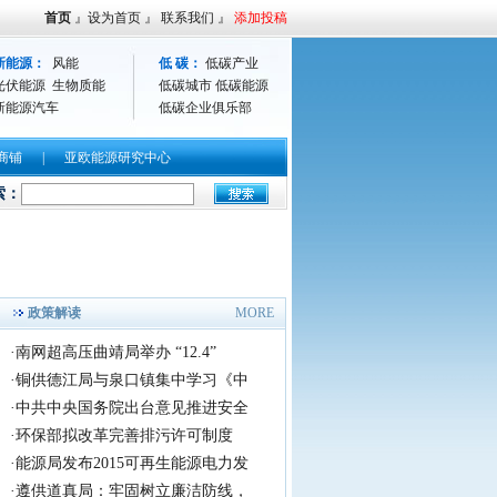
首页
』
设为首页
』
联系我们
』
添加投稿
新能源：
风能
低 碳：
低碳产业
光伏能源
生物质能
低碳城市
低碳能源
新能源汽车
低碳企业俱乐部
商铺
|
亚欧能源研究中心
全国巡演序幕
索：
央视新闻：亚欧能源网承办福建好声音农业旅游观光园奠基仪式
政策解读
MORE
·
南网超高压曲靖局举办 “12.4”
·
铜供德江局与泉口镇集中学习《中
·
中共中央国务院出台意见推进安全
·
环保部拟改革完善排污许可制度
·
能源局发布2015可再生能源电力发
·
遵供道真局：牢固树立廉洁防线，