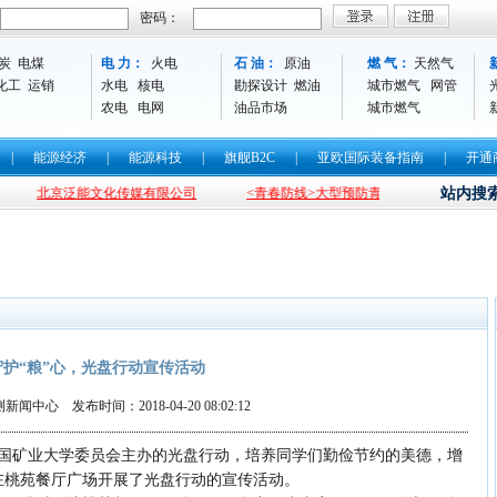
密码：
炭
电煤
电 力：
火电
石 油：
原油
燃 气：
天然气
化工
运销
水电
核电
勘探设计
燃油
城市燃气
网管
农电
电网
油品市场
城市燃气
|
能源经济
|
能源科技
|
旗舰B2C
|
亚欧国际装备指南
|
开通
北京泛能文化传媒有限公司
<青春防线>大型预防青少年犯罪话剧即将拉开
站内搜
守护“粮”心，光盘行动宣传活动
闻中心 发布时间：2018-04-20 08:02:12
团中国矿业大学委员会主办的光盘行动，培养同学们勤俭节约的美德，增
在桃苑餐厅广场开展了光盘行动的宣传活动。